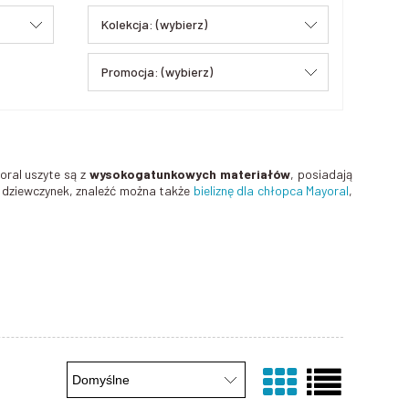
Kolekcja: (wybierz)
Promocja: (wybierz)
oral uszyte są z
wysokogatunkowych materiałów
, posiadają
ch dziewczynek, znaleźć można także
bieliznę dla chłopca Mayoral
,
dzaj bielizny niemowlęcej oraz podtrzymuje zapiętą pieluszkę,
omfortowo. W ofercie posiadamy m.in. wygodne
ażurowe body dla
, które jest bardzo eleganckie, a przy tym wygodne.
i cieplejsze dni. Rampersy posiadają zapięcie w kroku, co ułatwia
łodniejsze dni rampersy mogą być wykorzystywane jako ubranko,