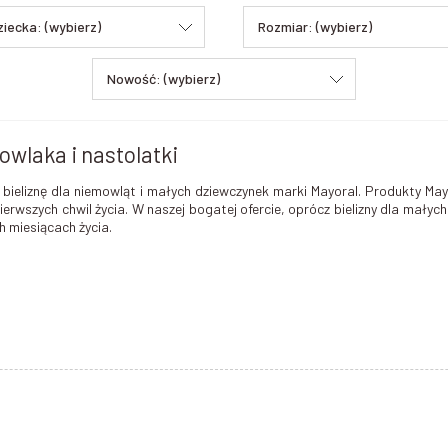
ziecka: (wybierz)
Rozmiar: (wybierz)
Nowość: (wybierz)
owlaka i nastolatki
bieliznę dla niemowląt i małych dziewczynek marki Mayoral. Produkty May
pierwszych chwil życia. W naszej bogatej ofercie, oprócz bielizny dla mały
 miesiącach życia.
wki każdego malucha. Body dla noworodka pełni dwie funkcje: stanowi ro
będzie krępował ruchów, a dziecko będzie się w nim czuło swobodnie i k
i sposób można zapiąć lub rozpiąć materiał oraz
białe body z kołnierzykiem
ótkim rękawkiem i krótkimi nogawkami.
Jest to ubiór idealny na letnie 
ompletne ubranko niemowlęce z pieluszką i ewentualnie skarpetkami. W ch