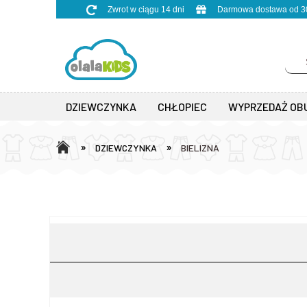
Zwrot w ciągu 14 dni
Darmowa dostawa od 30
DZIEWCZYNKA
CHŁOPIEC
WYPRZEDAŻ OB
»
»
DZIEWCZYNKA
BIELIZNA