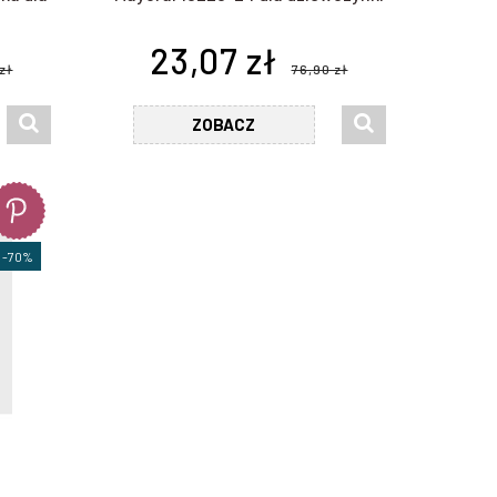
23,07 zł
zł
76,90 zł
ZOBACZ
-70%