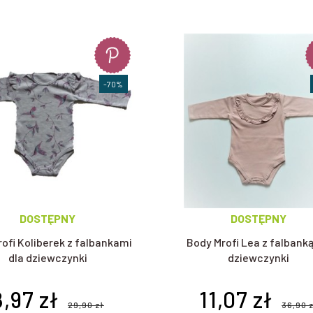
l
jacyki z długimi rękawami i długimi nogawkami. Pajacyki wykonane z gr
idealne będą
pajacyki z różowymi wstawkami.
-70%
szka już od pierwszych miesięcy życia. Śpiochy są bardzo wygodne, nie kr
ietnie się sprawdzą jako
piżamka do spania dla dziecka.
denek to doskonała alternatywa dla tradycyjnych spodni. Atutem takiego 
 pasował do każdej dziewczynki.
DOSTĘPNY
DOSTĘPNY
cyki, ale również cały wachlarz ubranek, które pozwolą nam odziać nasze
ygodne dresy
,
spodnie niemowlęce
i wiele innych produktów hiszpańskiej m
ofi Koliberek z falbankami
Body Mrofi Lea z falbanką
dla dziewczynki
dziewczynki
8,97 zł
11,07 zł
29,90 zł
36,90 