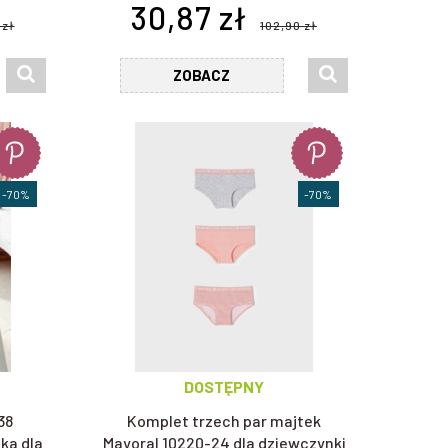
30,87 zł
 zł
102,90 zł
ZOBACZ
-70%
-70%
DOSTĘPNY
38
Komplet trzech par majtek
ka dla
Mayoral 10220-24 dla dziewczynki