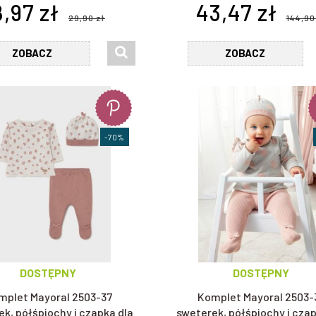
8,97 zł
43,47 zł
29,90 zł
144,90
ZOBACZ
ZOBACZ
-70%
DOSTĘPNY
DOSTĘPNY
mplet Mayoral 2503-37
Komplet Mayoral 2503-
k, półśpiochy i czapka dla
sweterek, półśpiochy i czap