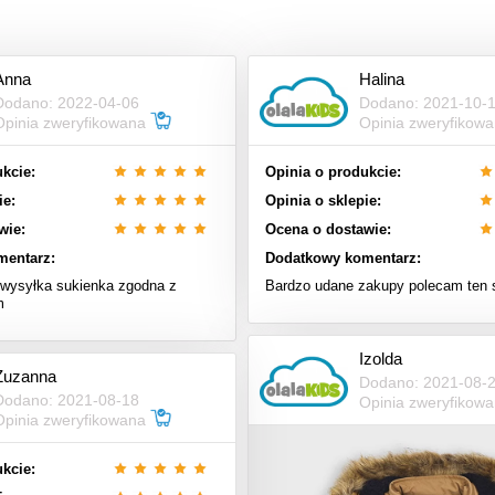
Anna
Halina
Dodano: 2022-04-06
Dodano: 2021-10-
Opinia zweryfikowana
Opinia zweryfikow
kcie:
Opinia o produkcie:
ie:
Opinia o sklepie:
wie:
Ocena o dostawie:
mentarz:
Dodatkowy komentarz:
wysyłka sukienka zgodna z
Bardzo udane zakupy polecam ten 
m
Izolda
Zuzanna
Dodano: 2021-08-
Dodano: 2021-08-18
Opinia zweryfikow
Opinia zweryfikowana
kcie: