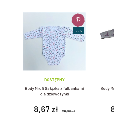
które można założyć pod sweterek i spodenki.
Pajacyki (piżamki) dla niemowląt Mayora
Świetnym ubraniem do spania dla niemowlaków są również pa
zimowym, a te z cieńszych - wiosną i latem. Dla dziewczynki 
-70%
Śpiochy i półśpiochy
Śpiochy to niezastąpione rozwiązanie w szafie każdego malu
również doskonale zabezpieczają przed chłodem. Śpiochy św
Półśpiochy składające się z dwóch części: bluzeczki i spo
półśpiochów z falbanką i naszywką króliczka
będzie idealnie
Ubranka dla niemowlaka Mayoral
DOSTĘPNY
Odzież niemowlęca dla dziewczynek to nie tylko body i paja
niemowląt
,
sweterki niemowlęce
,
sukienki dla dziewczynek
,
w
Body Mrofi Gałązka z falbankami
Body Mr
dla dziewczynki
8,67 zł
28,90 zł