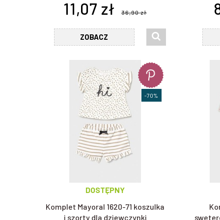
11,07 zł
36,90 zł
ZOBACZ
-70%
DOSTĘPNY
Komplet Mayoral 1620-71 koszulka
Ko
i szorty dla dziewczynki
swetere