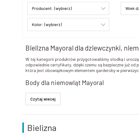
Producent: (wybierz)
Wiek d
Kolor: (wybierz)
Bielizna Mayoral dla dziewczynki, niem
W tej kategorii produktów przygotowaliśmy słodką i uroczą 
odpowiednie certyfikaty, dzięki czemu są bezpieczne już od 
która jest obowiązkowym elementem garderoby w pierwszych
Body dla niemowląt Mayoral
Body niemowlęce
to jeden z podstawowych elementów wypra
dlatego tak ważne jest, aby wybrać taki model, który nie 
dziewczynki
zapinane na napy, dzięki którym w łatwy i szybk
Rampersy dla niemowląt Mayoral
Bielizna
Rampersy dla dziewczynek to rodzaj
letniej bielizny z kr
wymianę pieluszki. W upalne dni rampers stanowi jedynie k