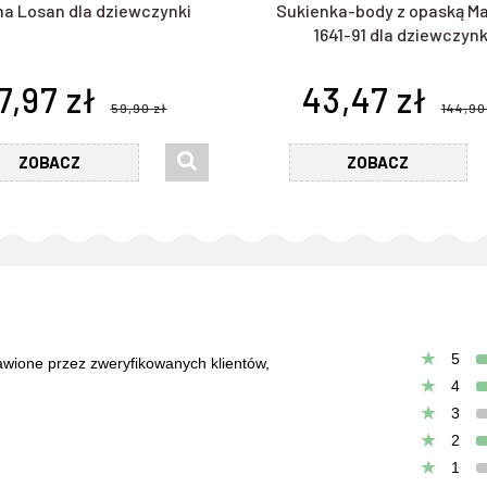
a Losan dla dziewczynki
Sukienka-body z opaską Ma
1641-91 dla dziewczynk
7,97 zł
43,47 zł
59,90 zł
144,90
ZOBACZ
ZOBACZ
5
tawione przez zweryfikowanych klientów,
4
3
2
1