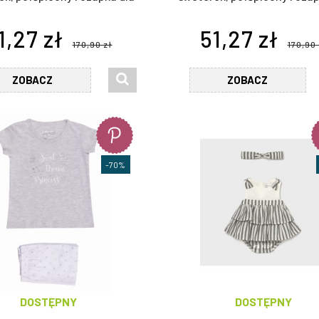
dziewczynki
dziewczynki
1,27 zł
51,27 zł
170,90 zł
170,90 
ZOBACZ
ZOBACZ
-70%
DOSTĘPNY
DOSTĘPNY