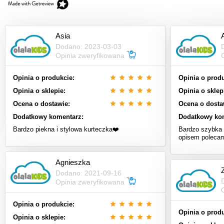
Asia
Dodano: 2023-03-03
Opinia zweryfikowana
Opinia o produkcie:
Opinia o produ
Opinia o sklepie:
Opinia o sklep
Ocena o dostawie:
Ocena o dosta
Dodatkowy komentarz:
Dodatkowy ko
Bardzo piekna i stylowa kurteczka❤️
Bardzo szybka 
opisem poleca
Agnieszka
Dodano: 2021-09-16
Opinia zweryfikowana
Opinia o produkcie:
Opinia o produ
Opinia o sklepie: