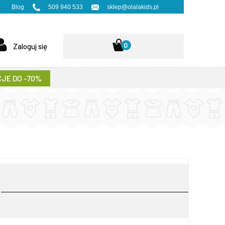
Blog
509 940 533
sklep@olalakids.pl
0
Zaloguj się
JE DO -70%