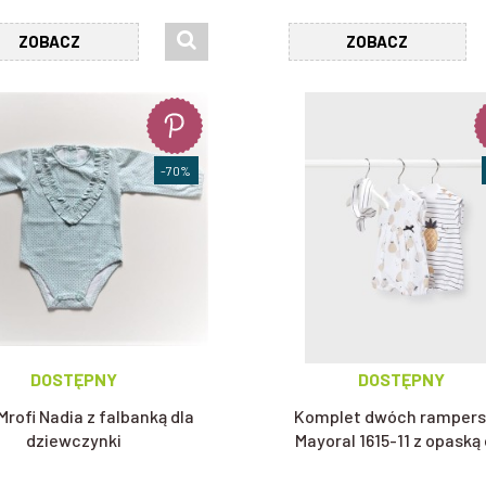
ZOBACZ
ZOBACZ
-70%
DOSTĘPNY
DOSTĘPNY
Mrofi Nadia z falbanką dla
Komplet dwóch ramper
dziewczynki
Mayoral 1615-11 z opaską 
dziewczynki