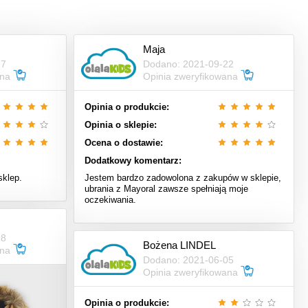
Maja
17
Dodano: 2021-09-22
ana
Opinia zweryfikowana
Opinia o produkcie:
Opinia o sklepie:
Ocena o dostawie:
Dodatkowy komentarz:
sklep.
Jestem bardzo zadowolona z zakupów w sklepie,
ubrania z Mayoral zawsze spełniają moje
oczekiwania.
28
Bożena LINDEL
ana
Dodano: 2021-06-05
Opinia zweryfikowana
Opinia o produkcie: