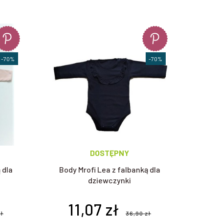
ubszych materiałów doskonale sprawdzą się w okresie jesienno-
-70%
-70%
ępują ruchów, nie uciskają, a te uszyte z grubszych materiałów
rozwiązania jest ochrona stópek dziecka przed zimnem.
Komplet
DOSTĘPNY
 dziecko od stóp do głów. W ofercie posiadamy m.in.
koszulki dla
arki Mayoral.
 dla
Body Mrofi Lea z falbanką dla
dziewczynki
11,07 zł
zł
36,90 zł