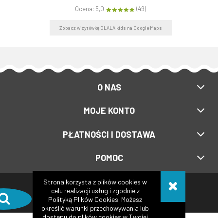
Ocena: 5,0
(49)
Zobacz wizytówkę OLALA kids na Google Maps
O NAS
MOJE KONTO
PŁATNOŚCI I DOSTAWA
POMOC
Strona korzysta z plików cookies w
Copyright © 2017-2024
Olalakids.pl
celu realizacji usług i zgodnie z
Polityką Plików Cookies. Możesz
Realizacja:
XeniaDesign.pl
| Sklep internetowy:
Shoper.pl
określić warunki przechowywania lub
dostępu do plików cookies w Twojej