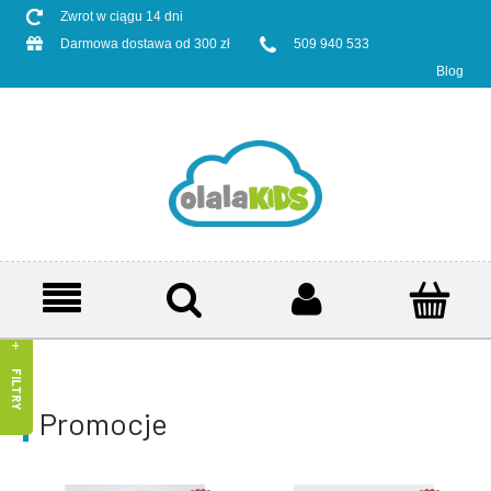
Zwrot w ciągu 14 dni
Darmowa dostawa od 300 zł
509 940 533
Blog
FILTRY
Promocje