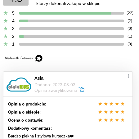
którzy dokonali zakupu w sklepie.
5
(22)
4
(2)
3
(0)
2
(1)
1
(0)
Asia
Dodano: 2023-03-03
Opinia zweryfikowana
Opinia o produkcie:
Opinia o sklepie:
Ocena o dostawie:
Dodatkowy komentarz:
Bardzo piekna i stylowa kurteczka❤️