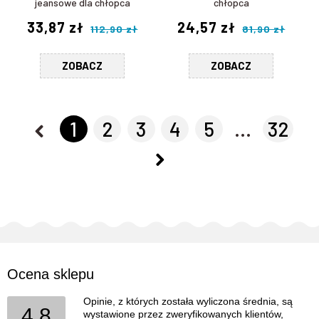
jeansowe dla chłopca
chłopca
33,87 zł
24,57 zł
112,90 zł
81,90 zł
ZOBACZ
ZOBACZ
1
2
3
4
5
...
32
Ocena sklepu
Opinie, z których została wyliczona średnia, są
4.8
wystawione przez zweryfikowanych klientów,