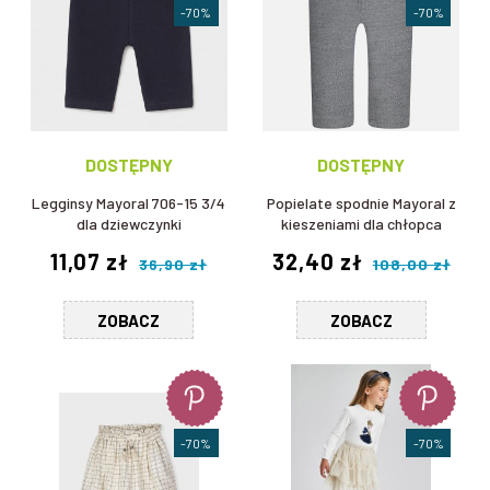
-70%
-70%
DOSTĘPNY
DOSTĘPNY
Legginsy Mayoral 706-15 3/4
Popielate spodnie Mayoral z
dla dziewczynki
kieszeniami dla chłopca
11,07 zł
32,40 zł
36,90 zł
108,00 zł
ZOBACZ
ZOBACZ
-70%
-70%