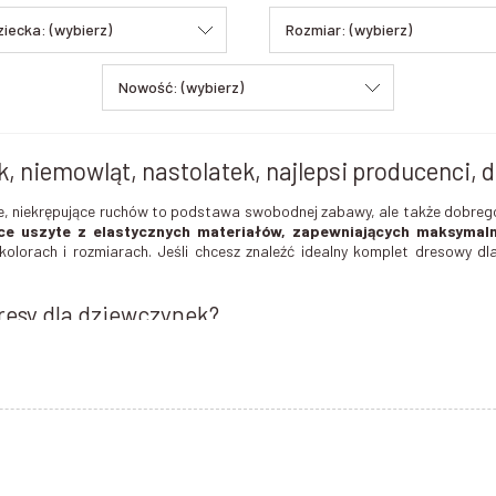
ziecka: (wybierz)
Rozmiar: (wybierz)
Nowość: (wybierz)
k, niemowląt, nastolatek, najlepsi producenci,
, niekrępujące ruchów to podstawa swobodnej zabawy, ale także dobreg
ce uszyte z elastycznych materiałów, zapewniających maksymal
olorach i rozmiarach. Jeśli chcesz znaleźć idealny komplet dresowy dla 
resy dla dziewczynek?
ównież bardzo trwałe, dzięki odpowiedniej jakości materiałom użytym do ic
najmłodszych dzieci.
Łatwo się je zakłada i zdejmuje
. Miłe w dotyku, 
resowe dla dziewczynek składające się z
bluzy
i
spodni
lub wyg