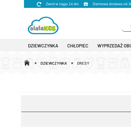
Zwrot w ciągu 14 dni
Darmowa dostawa od 30
DZIEWCZYNKA
CHŁOPIEC
WYPRZEDAŻ OB
»
»
DZIEWCZYNKA
DRESY