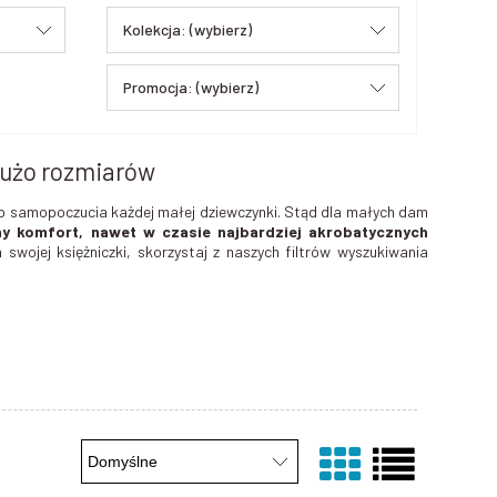
Kolekcja: (wybierz)
Promocja: (wybierz)
 dużo rozmiarów
o samopoczucia każdej małej dziewczynki. Stąd dla małych dam
ny komfort, nawet w czasie najbardziej akrobatycznych
swojej księżniczki, skorzystaj z naszych filtrów wyszukiwania
h produkcji.
Są odporne na uszkodzenia mechaniczne oraz
elastyczne i kolorowe tkaniny nie krępują ruchów i sprawiają, że
odnych legginsów.
Taki gotowy zestaw pozwoli ubrać Twoje