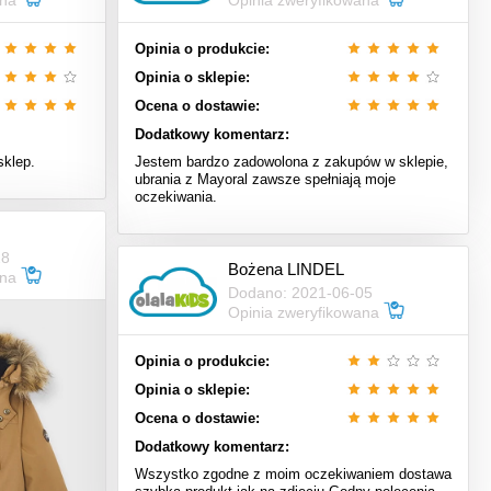
ana
Opinia zweryfikowana
Opinia o produkcie:
Opinia o sklepie:
Ocena o dostawie:
Dodatkowy komentarz:
sklep.
Jestem bardzo zadowolona z zakupów w sklepie,
ubrania z Mayoral zawsze spełniają moje
oczekiwania.
28
Bożena LINDEL
ana
Dodano: 2021-06-05
Opinia zweryfikowana
Opinia o produkcie:
Opinia o sklepie:
Ocena o dostawie:
Dodatkowy komentarz:
Wszystko zgodne z moim oczekiwaniem dostawa