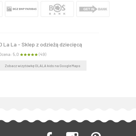
O La La - Sklep z odzieżą dziecięcą
Ocena: 5,0
(49)
Zobacz wizytówkę OLALA kids na Google Maps