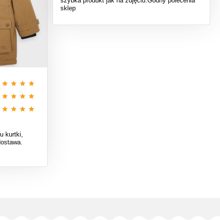
szybka produkt jak na zdjęciu.Godny polecenia
sklep
 kurtki,
dostawa.