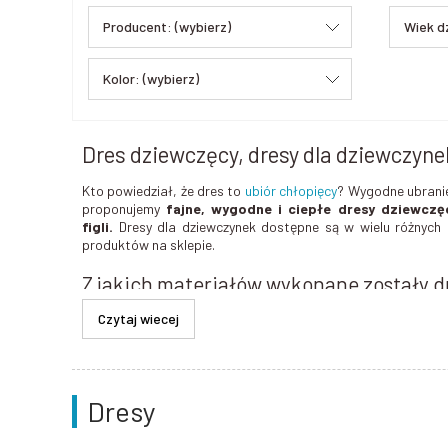
Producent: (wybierz)
Wiek d
Kolor: (wybierz)
Dres dziewczęcy, dresy dla dziewczyne
Kto powiedział, że dres to
ubiór chłopięcy
? Wygodne ubranie
proponujemy
fajne, wygodne i ciepłe dresy dziewczę
figli.
Dresy dla dziewczynek dostępne są w wielu różnych k
produktów na sklepie.
Z jakich materiałów wykonane zostały d
Dresy dla dziewczynek są nie tylko wygodne i stylowe, ale r
zniosą wielokrotne pranie.
Będą odpowiednie nawet dla 
każda dziewczynka czuje się w nich komfortowo.
Dres dziewczęcy - dostępne fasony
Dresy
W tej kategorii produktów znajdziesz
gotowe komplety d