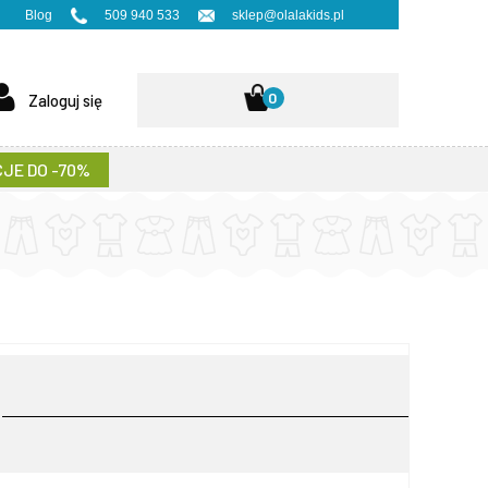
Blog
509 940 533
sklep@olalakids.pl
0
Zaloguj się
JE DO -70%