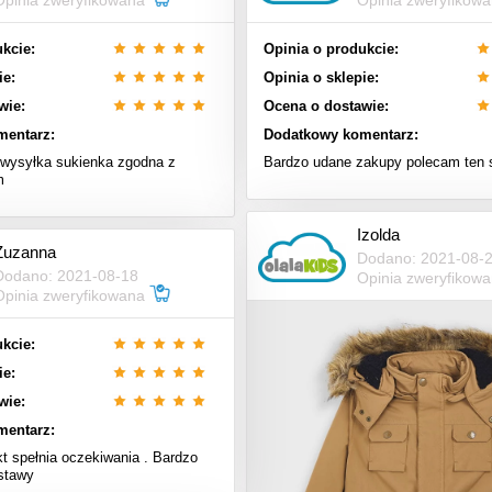
Opinia zweryfikowana
Opinia zweryfikow
kcie:
Opinia o produkcie:
ie:
Opinia o sklepie:
wie:
Ocena o dostawie:
mentarz:
Dodatkowy komentarz:
wysyłka sukienka zgodna z
Bardzo udane zakupy polecam ten 
m
Izolda
Zuzanna
Dodano: 2021-08-
Dodano: 2021-08-18
Opinia zweryfikow
Opinia zweryfikowana
kcie:
ie:
wie:
mentarz:
t spełnia oczekiwania . Bardzo
stawy