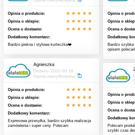
Opinia zweryfikowana
Opinia o produkcie:
Opinia o produ
Opinia o sklepie:
Opinia o sklep
Ocena o dostawie:
Ocena o dosta
Dodatkowy komentarz:
Dodatkowy ko
Bardzo piekna i stylowa kurteczka❤️
Bardzo szybka 
opisem poleca
Agnieszka
Dodano: 2021-09-16
Opinia zweryfikowana
Opinia o produkcie:
Opinia o produ
Opinia o sklepie:
Opinia o sklep
Ocena o dostawie:
Ocena o dosta
Dodatkowy komentarz:
Dodatkowy ko
Expresowa przesyłka, bardzo szybka realizacja
zamówienia i super ceny. Polecam
Polecam produk
szybki czas do