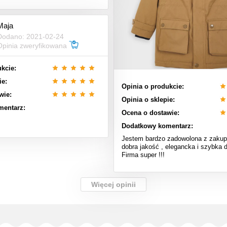
Maja
Dodano: 2021-02-24
Opinia zweryfikowana
kcie:
ie:
Opinia o produkcie:
wie:
Opinia o sklepie:
mentarz:
Ocena o dostawie:
Dodatkowy komentarz:
Jestem bardzo zadowolona z zakupu
dobra jakość , elegancka i szybka 
Firma super !!!
Więcej opinii