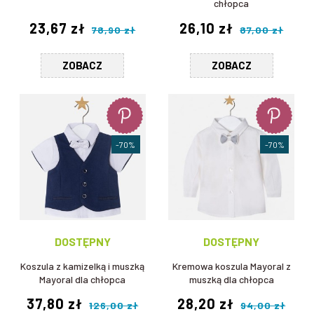
chłopca
23,67 zł
26,10 zł
78,90 zł
87,00 zł
ZOBACZ
ZOBACZ
-70%
-70%
DOSTĘPNY
DOSTĘPNY
Koszula z kamizelką i muszką
Kremowa koszula Mayoral z
Mayoral dla chłopca
muszką dla chłopca
37,80 zł
28,20 zł
126,00 zł
94,00 zł