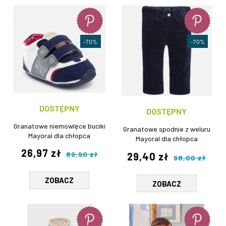
-70%
-70%
DOSTĘPNY
DOSTĘPNY
Granatowe niemowlęce buciki
Granatowe spodnie z weluru
Mayoral dla chłopca
Mayoral dla chłopca
26,97 zł
89,90 zł
29,40 zł
98,00 zł
ZOBACZ
ZOBACZ