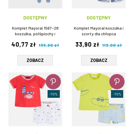
DOSTĘPNY
DOSTĘPNY
Komplet Mayoral 1567-28
Komplet Mayoral koszulka i
koszulka, półśpiochy i
szorty dla chłopca
czapeczka dla chłopca
40,77 zł
33,90 zł
135,90 zł
113,00 zł
ZOBACZ
ZOBACZ
-70%
-70%