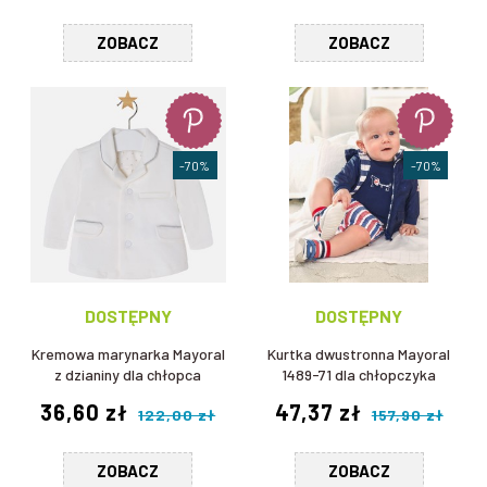
ZOBACZ
ZOBACZ
-70%
-70%
DOSTĘPNY
DOSTĘPNY
Kremowa marynarka Mayoral
Kurtka dwustronna Mayoral
z dzianiny dla chłopca
1489-71 dla chłopczyka
36,60 zł
47,37 zł
122,00 zł
157,90 zł
ZOBACZ
ZOBACZ