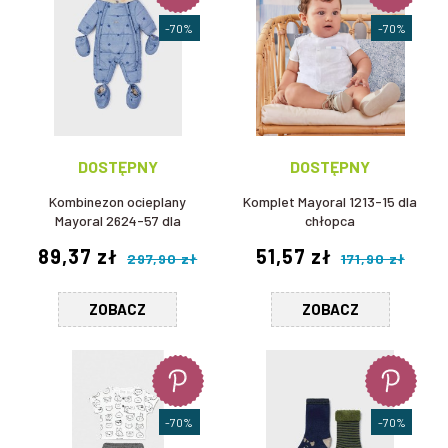
-70%
-70%
DOSTĘPNY
DOSTĘPNY
Kombinezon ocieplany
Komplet Mayoral 1213-15 dla
Mayoral 2624-57 dla
chłopca
niemowlaka
89,37 zł
51,57 zł
297,90 zł
171,90 zł
ZOBACZ
ZOBACZ
-70%
-70%