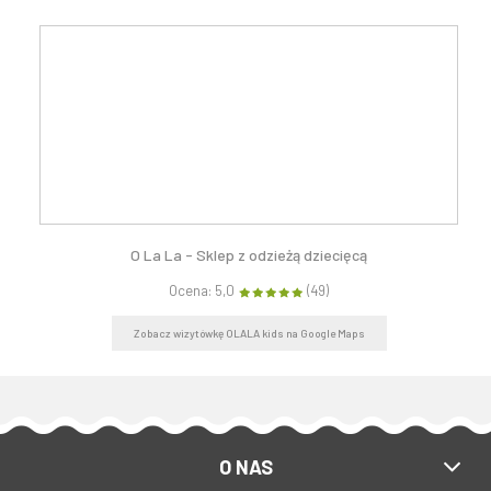
O La La - Sklep z odzieżą dziecięcą
Ocena: 5,0
(49)
Zobacz wizytówkę OLALA kids na Google Maps
O NAS