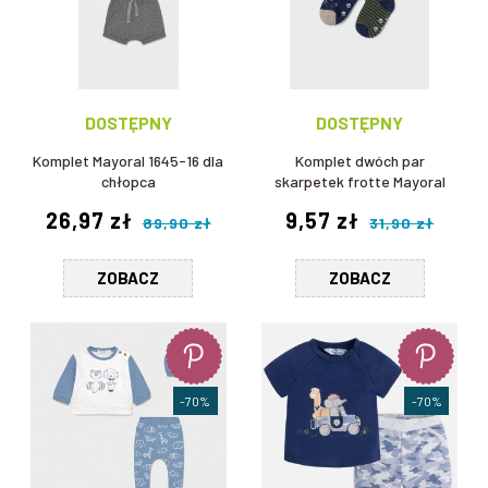
DOSTĘPNY
DOSTĘPNY
Komplet Mayoral 1645-16 dla
Komplet dwóch par
chłopca
skarpetek frotte Mayoral
10096-38 dla chłopca
26,97 zł
9,57 zł
89,90 zł
31,90 zł
ZOBACZ
ZOBACZ
-70%
-70%