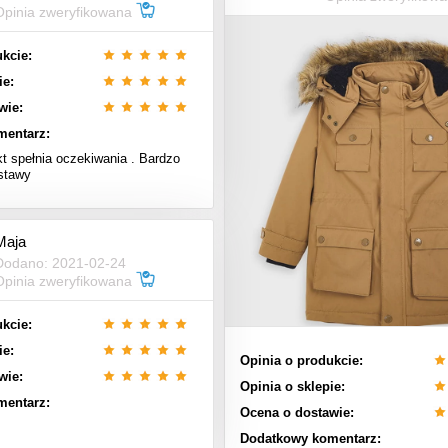
Opinia zweryfikowana
kcie:
ie:
wie:
mentarz:
t spełnia oczekiwania . Bardzo
stawy
Maja
Dodano: 2021-02-24
Opinia zweryfikowana
kcie:
ie:
Opinia o produkcie:
wie:
Opinia o sklepie:
mentarz:
Ocena o dostawie:
Dodatkowy komentarz: