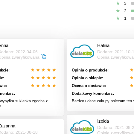
3
2
1
Anna
Halina
Dodano: 2022-04-06
Dodano: 2021-10-
Opinia zweryfikowana
Opinia zweryfikow
kcie:
Opinia o produkcie:
ie:
Opinia o sklepie:
wie:
Ocena o dostawie:
mentarz:
Dodatkowy komentarz:
wysyłka sukienka zgodna z
Bardzo udane zakupy polecam ten 
m
Izolda
Zuzanna
Dodano: 2021-08-
Dodano: 2021-08-18
Opinia zweryfikow