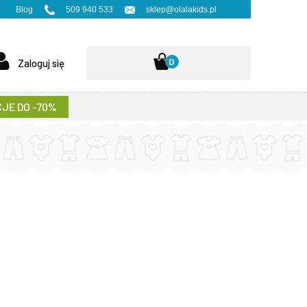
Blog
509 940 533
sklep@olalakids.pl
0
Zaloguj się
JE DO -70%