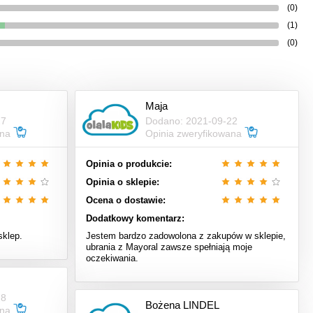
(0)
(1)
(0)
Maja
17
Dodano: 2021-09-22
ana
Opinia zweryfikowana
Opinia o produkcie:
Opinia o sklepie:
Ocena o dostawie:
Dodatkowy komentarz:
sklep.
Jestem bardzo zadowolona z zakupów w sklepie,
ubrania z Mayoral zawsze spełniają moje
oczekiwania.
28
Bożena LINDEL
ana