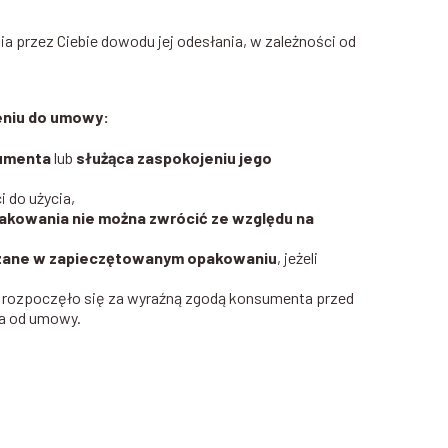
 przez Ciebie dowodu jej odesłania, w zależności od
ieniu do umowy:
sumenta
lub
służąca zaspokojeniu jego
i do użycia,
akowania nie można zwrócić ze względu na
czane w zapieczętowanym opakowaniu
, jeżeli
ia rozpoczęło się za wyraźną zgodą konsumenta przed
ia od umowy.