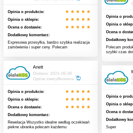
Opinia o produkcie:
Opinia o produ
Opinia o sklepie:
Opinia o sklep
Ocena o dostawie:
Ocena o dosta
Dodatkowy komentarz:
Dodatkowy ko
Expresowa przesyłka, bardzo szybka realizacja
zamówienia i super ceny. Polecam
Polecam produk
szybki czas do
Anett
Dodano: 2021-05-06
Opinia zweryfikowana
Opinia o produkcie:
Opinia o produ
Opinia o sklepie:
Opinia o sklep
Ocena o dostawie:
Ocena o dosta
Dodatkowy komentarz:
Dodatkowy ko
Rewelacja Wszystko idealne według oczekiwań
piekne ubranka polecam każdemu
Super