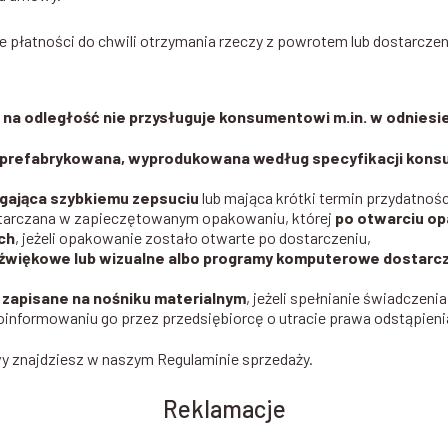
płatności do chwili otrzymania rzeczy z powrotem lub dostarczenia
 na odległość nie przysługuje konsumentowi m.in. w odnies
eprefabrykowana, wyprodukowana według specyfikacji kon
egająca szybkiemu zepsuciu
lub mająca krótki termin przydatnośc
starczana w zapieczętowanym opakowaniu, której
po otwarciu op
ch
, jeżeli opakowanie zostało otwarte po dostarczeniu,
dźwiękowe lub wizualne albo programy komputerowe dostar
ą zapisane na nośniku materialnym
, jeżeli spełnianie świadczen
informowaniu go przez przedsiębiorcę o utracie prawa odstąpien
y znajdziesz w naszym Regulaminie sprzedaży.
Reklamacje