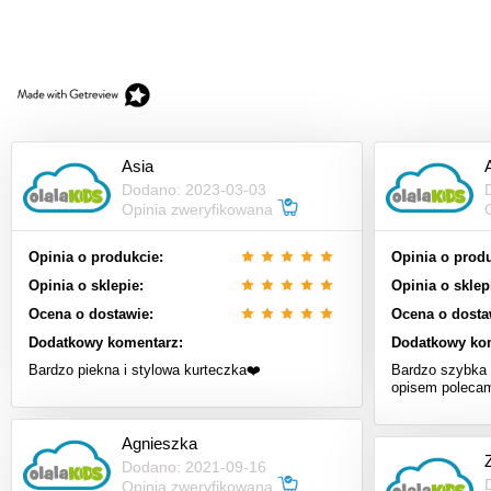
Asia
Dodano: 2023-03-03
Opinia zweryfikowana
Opinia o produkcie:
Opinia o produ
Opinia o sklepie:
Opinia o sklep
Ocena o dostawie:
Ocena o dosta
Dodatkowy komentarz:
Dodatkowy ko
Bardzo piekna i stylowa kurteczka❤️
Bardzo szybka 
opisem poleca
Agnieszka
Dodano: 2021-09-16
Opinia zweryfikowana