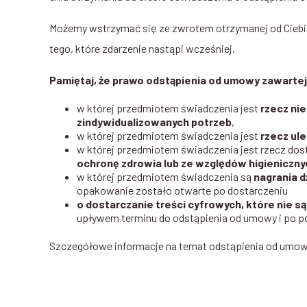
Możemy wstrzymać się ze zwrotem otrzymanej od Ciebie 
tego, które zdarzenie nastąpi wcześniej.
Pamiętaj, że prawo odstąpienia od umowy zawartej
w której przedmiotem świadczenia jest
rzecz ni
zindywidualizowanych potrzeb
,
w której przedmiotem świadczenia jest
rzecz ul
w której przedmiotem świadczenia jest rzecz do
ochronę zdrowia lub ze względów higieniczny
w której przedmiotem świadczenia są
nagrania 
opakowanie zostało otwarte po dostarczeniu
o dostarczanie treści cyfrowych, które nie s
upływem terminu do odstąpienia od umowy i po po
Szczegółowe informacje na temat odstąpienia od umow