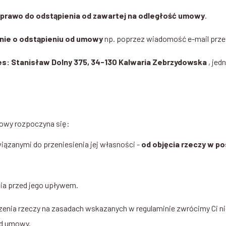
prawo do odstąpienia od zawartej na odległość umowy
.
nie o odstąpieniu od umowy
np. poprzez wiadomość e-mail prze
es: Stanisław Dolny 375, 34-130 Kalwaria Zebrzydowska
, jed
mowy rozpoczyna się:
ązanymi do przeniesienia jej własności -
od objęcia rzeczy w po
ia przed jego upływem.
enia rzeczy na zasadach wskazanych w regulaminie zwrócimy Ci niez
od umowy.