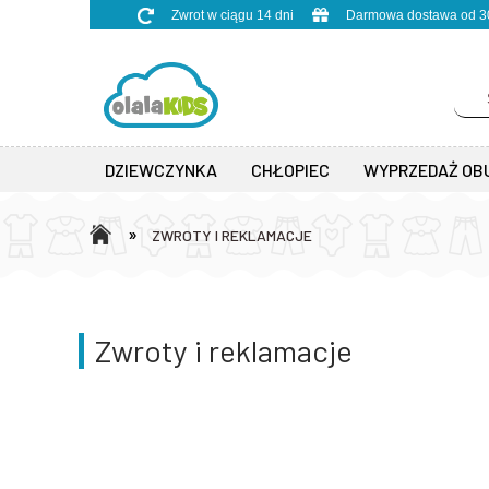
Zwrot w ciągu 14 dni
Darmowa dostawa od 30
DZIEWCZYNKA
CHŁOPIEC
WYPRZEDAŻ OB
»
ZWROTY I REKLAMACJE
Zwroty i reklamacje