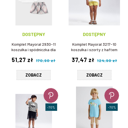
DOSTĘPNY
DOSTĘPNY
Komplet Mayoral 2930-11
Komplet Mayoral 3217-10
koszulka i spódniczka dla
koszulka i szorty z haftem
dziewczynki
dla dziewczynki
51,27 zł
37,47 zł
170,90 zł
124,90 zł
ZOBACZ
ZOBACZ
-70%
-70%