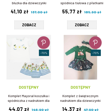
bluzka dla dziewczynki
spódnica tiulowa z płatkami
dla dziewczynki
41,10 zł
55,77 zł
137,00 zł
185,90 zł
ZOBACZ
ZOBACZ
-70%
-70%
DOSTĘPNY
DOSTĘPNY
Komplet Mayoral koszulka i
Komplet z świątecznym
spódniczka z nadrukiem dla
nadrukiem dla dziewczynki
dziewczynki
44,07 zł
14,37 zł
146,90 zł
47,90 zł