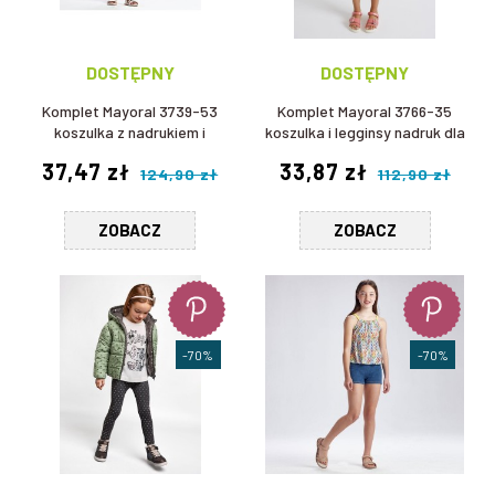
DOSTĘPNY
DOSTĘPNY
Komplet Mayoral 3739-53
Komplet Mayoral 3766-35
koszulka z nadrukiem i
koszulka i legginsy nadruk dla
legginsy 3/4 ze spódniczką
dziewczynki
37,47 zł
33,87 zł
124,90 zł
112,90 zł
dla dziewczynki
ZOBACZ
ZOBACZ
-70%
-70%