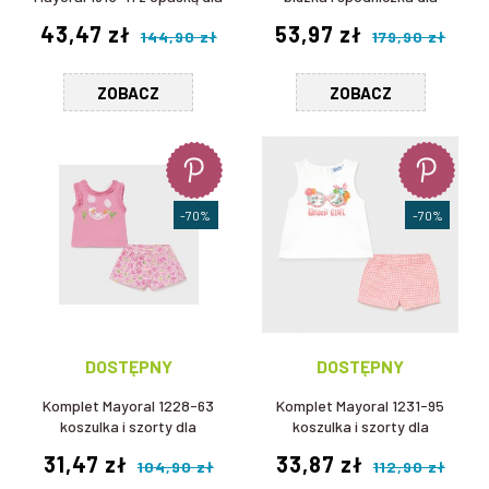
dziewczynki
dziewczynki
43,47 zł
53,97 zł
144,90 zł
179,90 zł
ZOBACZ
ZOBACZ
-70%
-70%
DOSTĘPNY
DOSTĘPNY
Komplet Mayoral 1228-63
Komplet Mayoral 1231-95
koszulka i szorty dla
koszulka i szorty dla
dziewczynki
dziewczynki
31,47 zł
33,87 zł
104,90 zł
112,90 zł