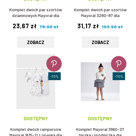
Komplet dwóch par szortów
Komplet dwóch par szortów
dzianinowych Mayoral dla
Mayoral 3280-87 dla
dziewczynki
dziewczynki
23,67 zł
31,17 zł
78,90 zł
103,90 zł
ZOBACZ
ZOBACZ
-70%
-70%
DOSTĘPNY
DOSTĘPNY
Komplet dwóch rampersów
Komplet Mayoral 3960-27
Mayoral 1615-11 z opaską dla
bluzka i spódniczka dla