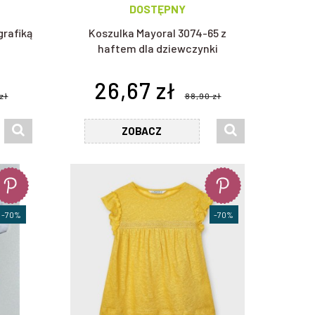
DOSTĘPNY
grafiką
Koszulka Mayoral 3074-65 z
haftem dla dziewczynki
26,67 zł
zł
88,90 zł
ZOBACZ
-70%
-70%