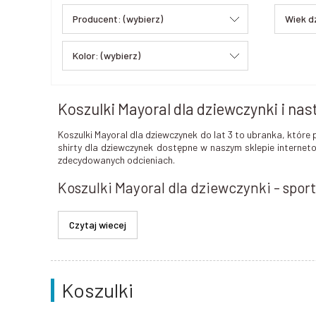
Producent: (wybierz)
Wiek d
Kolor: (wybierz)
Koszulki Mayoral dla dziewczynki i nas
Koszulki Mayoral dla dziewczynek do lat 3 to ubranka, które
shirty dla dziewczynek dostępne w naszym sklepie internet
zdecydowanych odcieniach.
Koszulki Mayoral dla dziewczynki - spor
Koszulki
Mayoral
to produkty na wiele okazji. Te bardzie
dziewczynek z nadrukiem czy napisami
to praktyczne ar
postaciami, o starannym wykonaniu i energetycznych barwac
W asortymencie posiadamy również eleganckie koszulki dla
oficjalnych spotkań, takich jak przyjęcia i rodzinne uroczys
Koszulki
W jakich rozmiarach dostępne są koszul