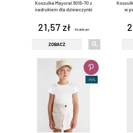
Koszulka Mayoral 3015-70 z
Koszulk
nadrukiem dla dziewczynki
w p
21,57 zł
2
71,90 zł
ZOBACZ
-70%