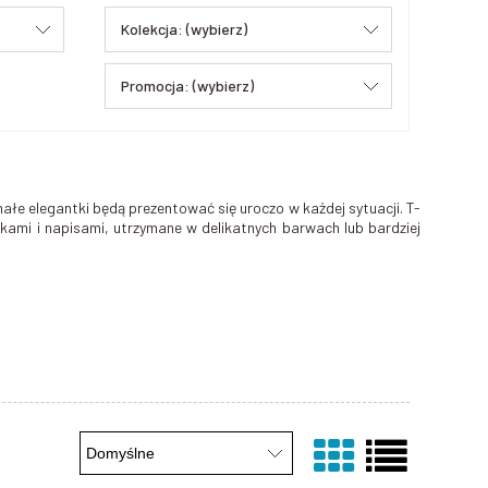
Kolekcja: (wybierz)
Promocja: (wybierz)
ałe elegantki będą prezentować się uroczo w każdej sytuacji. T-
kami i napisami, utrzymane w delikatnych barwach lub bardziej
czas wyjść na plac zabaw, spacerów.
Kolorowe koszulki dla
 nietrudno) nie są na nich aż tak widoczne. T-shirty z bajkowymi
om.
egularne, klasyczne wzory. Sprawdzą się one podczas bardziej
abci czy imprezy w gronie znajomych.