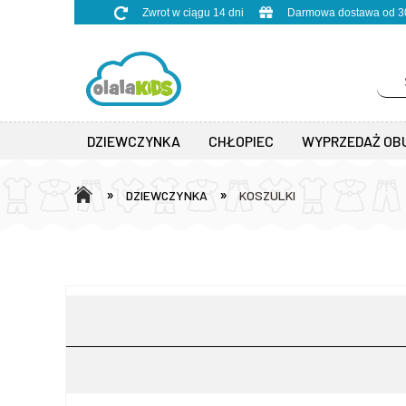
Zwrot w ciągu 14 dni
Darmowa dostawa od 30
DZIEWCZYNKA
CHŁOPIEC
WYPRZEDAŻ OB
»
»
DZIEWCZYNKA
KOSZULKI