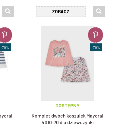
ZOBACZ
tóre będą świetną bazą stylizacji
- zarówno tych bardziej
taci kwiatów, zwierząt lub bajkowych postaci. Nasi Klienci mogą
-70%
-70%
w czy na zajęcia dodatkowe. Produkty dostępne w naszym sklepie
o w połączeniu z klasycznym, prostym krojem gwarantuje dziecku
rnymi
spodniami
,
marynarką
i
balerinami
pozwoli stworzyć outfit
wych i wyjść na plac zabaw. T-shirt w połączeniu z
imitującymi
DOSTĘPNY
ayoral
Komplet dwóch koszulek Mayoral
4010-70 dla dziewczynki
Nieco starsza dziewczynka zapewne postawi na innego rodzaju