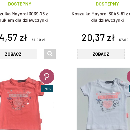
DOSTĘPNY
DOSTĘPNY
zulka Mayoral 3039-76 z
Koszulka Mayoral 3048-81 z 
rukiem dla dziewczynki
dla dziewczynki
4,57 zł
20,37 zł
81,90 zł
67,90 
ZOBACZ
ZOBACZ
-70%