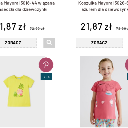
a Mayoral 3018-44 wiązana
Koszulka Mayoral 3026-8
aseczki dla dziewczynki
ażurem dla dziewczynk
1,87 zł
21,87 zł
72,90 zł
72,90 
ZOBACZ
ZOBACZ
-70%