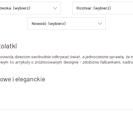
ziecka: (wybierz)
Rozmiar: (wybierz)
Nowość: (wybierz)
tolatki
 pozwolą dzieciom swobodnie odkrywać świat, a jednocześnie sprawią, że m
owym to artykuły o zróżnicowanym designie - zdobione falbankami, nadru
towe i eleganckie
j sportowe, o nowoczesnym wzornictwie sprawdzą się na co dzień, pod
tykuły - ewentualne plamy (o które przy trzylatkach i młodszych dzieciach
h z pewnością spodobają się nie tylko rodzicom, ale i żywiołowym maluch
 dziewczynek - z kołnierzykiem, zdobione falbanką, jednokolorowe i w r
tości. Sprawią, że dziewczynka będzie wyglądać stylowo podczas obiadu u b
ki Mayoral dla małych dziewczynek?