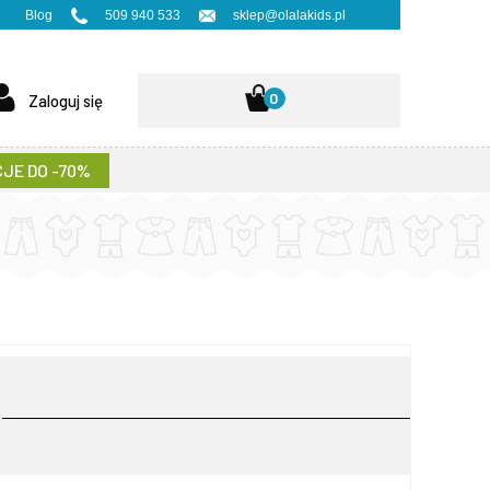
Blog
509 940 533
sklep@olalakids.pl
0
Zaloguj się
JE DO -70%