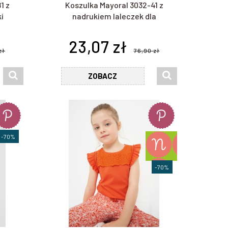
1 z
Koszulka Mayoral 3032-41 z
i
nadrukiem laleczek dla
dziewczynki
23,07 zł
zł
76,90 zł
ZOBACZ
-70%
-70%