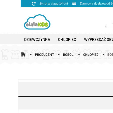
Zwrot w ciągu 14 dni
Darmowa dostawa od 30
DZIEWCZYNKA
CHŁOPIEC
WYPRZEDAŻ OB
»
»
»
»
PRODUCENT
BOBOLI
CHŁOPIEC
BOB