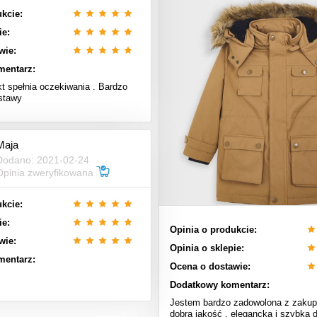
kcie:
ie:
wie:
mentarz:
t spełnia oczekiwania . Bardzo
stawy
Maja
Dodano: 2021-02-24
Opinia zweryfikowana
kcie:
ie:
Opinia o produkcie:
wie:
Opinia o sklepie:
mentarz:
Ocena o dostawie:
Dodatkowy komentarz:
Jestem bardzo zadowolona z zakupu
dobra jakość , elegancka i szybka 