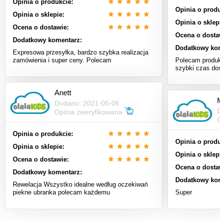
Opinia o produkcie:
Opinia o produ
Opinia o sklepie:
Opinia o sklep
Ocena o dostawie:
Ocena o dosta
Dodatkowy komentarz:
Dodatkowy ko
Expresowa przesyłka, bardzo szybka realizacja
zamówienia i super ceny. Polecam
Polecam produk
szybki czas do
Anett
Dodano: 2021-05-06
Opinia zweryfikowana
Opinia o produkcie:
Opinia o produ
Opinia o sklepie:
Opinia o sklep
Ocena o dostawie:
Ocena o dosta
Dodatkowy komentarz:
Dodatkowy ko
Rewelacja Wszystko idealne według oczekiwań
piekne ubranka polecam każdemu
Super