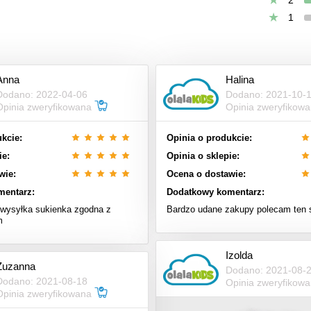
1
Anna
Halina
Dodano: 2022-04-06
Dodano: 2021-10-
Opinia zweryfikowana
Opinia zweryfikow
kcie:
Opinia o produkcie:
ie:
Opinia o sklepie:
wie:
Ocena o dostawie:
mentarz:
Dodatkowy komentarz:
wysyłka sukienka zgodna z
Bardzo udane zakupy polecam ten 
m
Izolda
Zuzanna
Dodano: 2021-08-
Dodano: 2021-08-18
Opinia zweryfikow
Opinia zweryfikowana