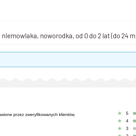
niemowlaka, noworodka, od 0 do 2 lat (do 24 m
5
tawione przez zweryfikowanych klientów,
4
3
2