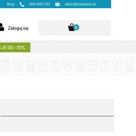
Blog
509 940 533
sklep@olalakids.pl
0
Zaloguj się
JE DO -70%