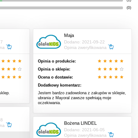
(0)
Maja
17
Dodano: 2021-09-22
ana
Opinia zweryfikowana
Opinia o produkcie:
Opinia o sklepie:
Ocena o dostawie:
Dodatkowy komentarz:
sklep.
Jestem bardzo zadowolona z zakupów w sklepie,
ubrania z Mayoral zawsze spełniają moje
oczekiwania.
28
Bożena LINDEL
ana
Dodano: 2021-06-05
Opinia zweryfikowana