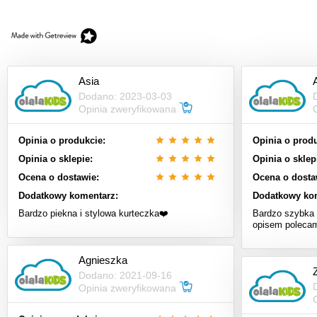
Asia
Dodano: 2023-03-03
Opinia zweryfikowana
Opinia o produkcie:
Opinia o produ
Opinia o sklepie:
Opinia o sklep
Ocena o dostawie:
Ocena o dosta
Dodatkowy komentarz:
Dodatkowy ko
Bardzo piekna i stylowa kurteczka❤️
Bardzo szybka 
opisem poleca
Agnieszka
Dodano: 2021-09-16
Opinia zweryfikowana