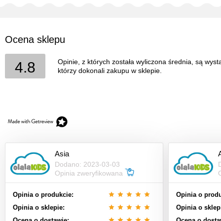
Ocena sklepu
Opinie, z których została wyliczona średnia, są wys
4.8
którzy dokonali zakupu w sklepie.
Asia
Dodano: 2023-03-03
Opinia zweryfikowana
Opinia o produkcie:
Opinia o produ
Opinia o sklepie:
Opinia o sklep
Ocena o dostawie:
Ocena o dosta