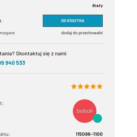
Biały
DO KOSZYKA
t.
ymagane
dodaj do przechowalni
tania? Skontaktuj się z nami
09 940 533
t:
uktu:
115096-1100