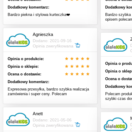
Dodatkowy komentarz:
Dodatkowy ko
Bardzo piekna i stylowa kurteczka❤️
Bardzo szybka 
opisem poleca
Agnieszka
Dodano: 2021-09-16
Opinia zweryfikowana
Opinia o produkcie:
Opinia o produ
Opinia o sklepie:
Opinia o sklep
Ocena o dostawie:
Ocena o dosta
Dodatkowy komentarz:
Dodatkowy ko
Expresowa przesyłka, bardzo szybka realizacja
zamówienia i super ceny. Polecam
Polecam produk
szybki czas do
Anett
Dodano: 2021-05-06
Opinia zweryfikowana