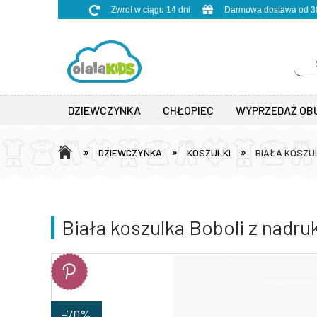
Zwrot w ciągu 14 dni
Darmowa dostawa od 30
DZIEWCZYNKA
CHŁOPIEC
WYPRZEDAŻ OB
»
»
»
DZIEWCZYNKA
KOSZULKI
BIAŁA KOSZU
Biała koszulka Boboli z nadru
-70%