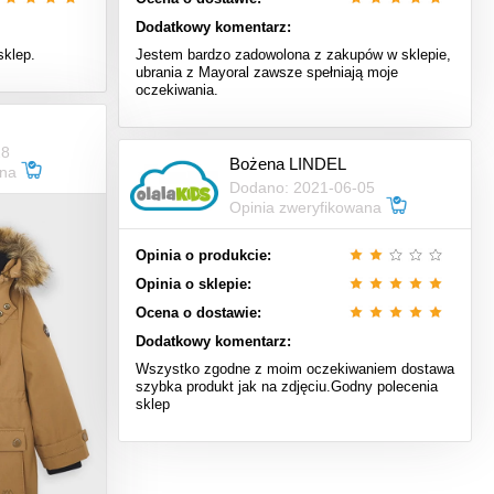
Dodatkowy komentarz:
sklep.
Jestem bardzo zadowolona z zakupów w sklepie,
ubrania z Mayoral zawsze spełniają moje
oczekiwania.
28
Bożena LINDEL
ana
Dodano: 2021-06-05
Opinia zweryfikowana
Opinia o produkcie:
Opinia o sklepie:
Ocena o dostawie:
Dodatkowy komentarz:
Wszystko zgodne z moim oczekiwaniem dostawa
szybka produkt jak na zdjęciu.Godny polecenia
sklep