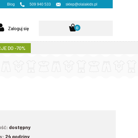
Blog
509 940 533
sklep@olalakids.pl
0
Zaloguj się
JE DO -70%
ość:
dostępny
w:
24 godziny