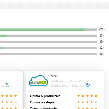
(22)
(2)
(0)
(1)
(0)
Maja
17
Dodano: 2021-09-22
ana
Opinia zweryfikowana
Opinia o produkcie:
Opinia o sklepie:
Ocena o dostawie: