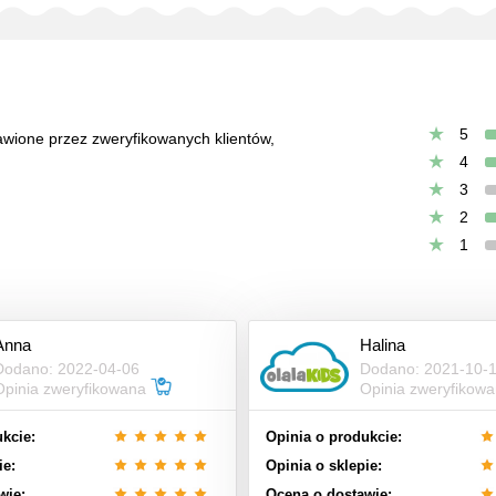
5
tawione przez zweryfikowanych klientów,
4
3
2
1
Anna
Halina
Dodano: 2022-04-06
Dodano: 2021-10-
Opinia zweryfikowana
Opinia zweryfikow
kcie:
Opinia o produkcie:
ie:
Opinia o sklepie:
wie:
Ocena o dostawie: