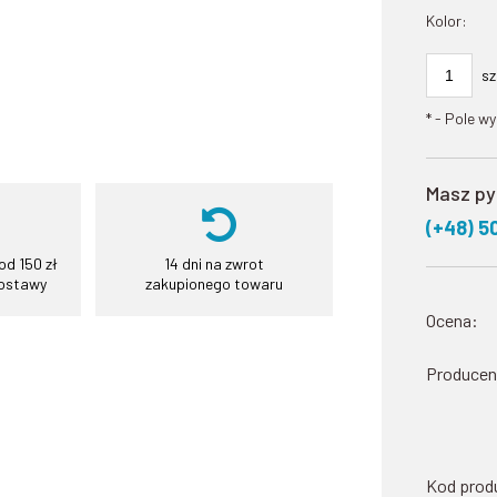
Kolor:
sz
*
- Pole w
Masz py
(+48) 5
d 150 zł
14 dni na zwrot
dostawy
zakupionego towaru
Ocena:
Producen
Kod prod