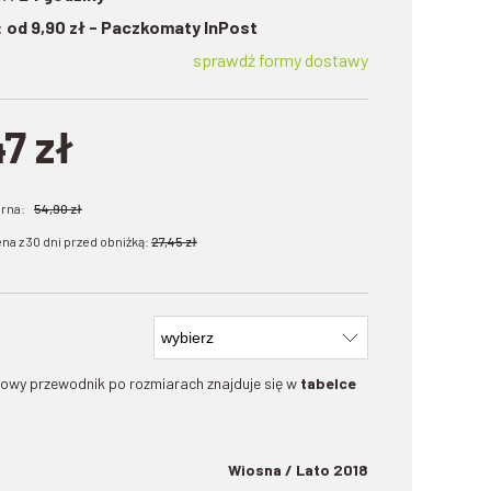
:
od 9,90 zł
- Paczkomaty InPost
sprawdź formy dostawy
47 zł
arna:
54,90 zł
na z 30 dni przed obniżką:
27,45 zł
owy przewodnik po rozmiarach znajduje się w
tabelce
Wiosna / Lato 2018