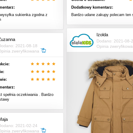
mentarz:
Dodatkowy komentarz:
wysyłka sukienka zgodna z
Bardzo udane zakupy polecam ten 
m
Izolda
Zuzanna
Dodano: 2021-08-
Dodano: 2021-08-18
Opinia zweryfikow
Opinia zweryfikowana
kcie:
ie:
wie:
mentarz:
t spełnia oczekiwania . Bardzo
stawy
Maja
Dodano: 2021-02-24
Opinia zweryfikowana