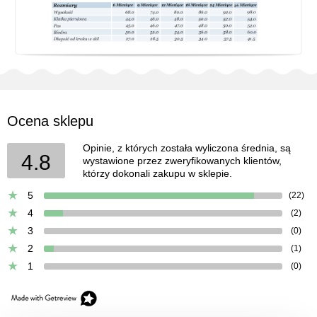
Ocena sklepu
Opinie, z których została wyliczona średnia, są
4.8
wystawione przez zweryfikowanych klientów,
którzy dokonali zakupu w sklepie.
5
(22)
4
(2)
3
(0)
2
(1)
1
(0)