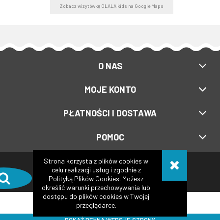
Zobacz wizytówkę OLALA kids na Google Maps
O NAS
MOJE KONTO
PŁATNOŚCI I DOSTAWA
POMOC
Strona korzysta z plików cookies w
Copyright © 2017-2024
Olalakids.pl
celu realizacji usług i zgodnie z
Polityką Plików Cookies. Możesz
Realizacja:
XeniaDesign.pl
| Sklep internetowy:
Shoper.pl
określić warunki przechowywania lub
dostępu do plików cookies w Twojej
przeglądarce.
POKAŻ PEŁNĄ WERSJĘ STRONY