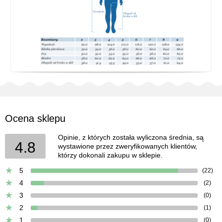
Ocena sklepu
Opinie, z których została wyliczona średnia, są
4.8
wystawione przez zweryfikowanych klientów,
którzy dokonali zakupu w sklepie.
5
(22)
4
(2)
3
(0)
2
(1)
1
(0)