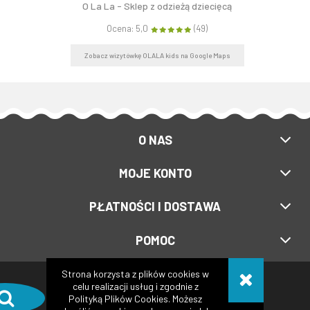
O La La - Sklep z odzieżą dziecięcą
Ocena: 5,0
(49)
Zobacz wizytówkę OLALA kids na Google Maps
O NAS
MOJE KONTO
PŁATNOŚCI I DOSTAWA
POMOC
Strona korzysta z plików cookies w
Copyright © 2017-2024
Olalakids.pl
celu realizacji usług i zgodnie z
Polityką Plików Cookies. Możesz
Realizacja:
XeniaDesign.pl
| Sklep internetowy:
Shoper.pl