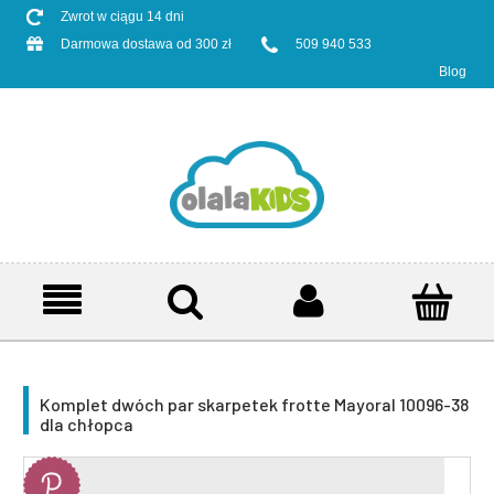
Zwrot w ciągu 14 dni
Darmowa dostawa od 300 zł
509 940 533
Blog
Komplet dwóch par skarpetek frotte Mayoral 10096-38
dla chłopca