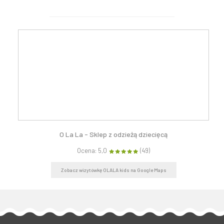
O La La - Sklep z odzieżą dziecięcą
Ocena: 5,0
(49)
Zobacz wizytówkę OLALA kids na Google Maps