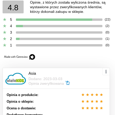
Opinie, z których została wyliczona średnia, są
4.8
wystawione przez zweryfikowanych klientów,
którzy dokonali zakupu w sklepie.
5
(22)
4
(2)
3
(0)
2
(1)
1
(0)
Asia
Dodano: 2023-03-03
Opinia zweryfikowana
Opinia o produkcie:
Opinia o sklepie:
Ocena o dostawie:
Dodatkowy komentarz: