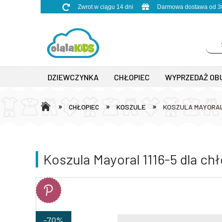
Zwrot w ciągu 14 dni
Darmowa dostawa od 30
DZIEWCZYNKA
CHŁOPIEC
WYPRZEDAŻ OB
»
»
»
CHŁOPIEC
KOSZULE
KOSZULA MAYORAL
Koszula Mayoral 1116-5 dla ch
-70%