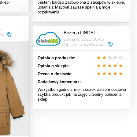
sklep.
Jestem bardzo zadowolona z zakupów w sklepie,
ubrania z Mayoral zawsze spełniają moje
oczekiwania.
28
Bożena LINDEL
ana
Dodano: 2021-06-05
Opinia zweryfikowana
Opinia o produkcie:
Opinia o sklepie:
Ocena o dostawie:
Dodatkowy komentarz:
Wszystko zgodne z moim oczekiwaniem dostawa
szybka produkt jak na zdjęciu.Godny polecenia
sklep