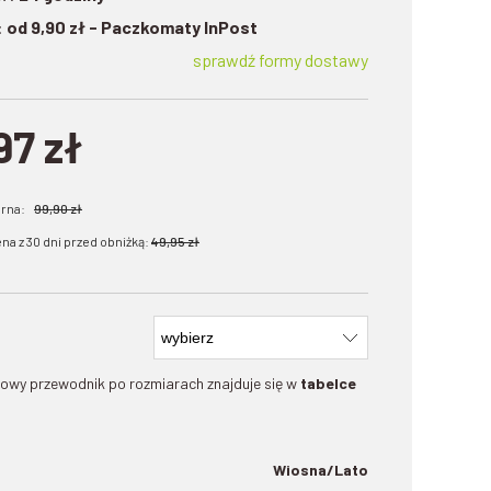
:
od 9,90 zł
- Paczkomaty InPost
sprawdź formy dostawy
97 zł
arna:
99,90 zł
na z 30 dni przed obniżką:
49,95 zł
owy przewodnik po rozmiarach znajduje się w
tabelce
Wiosna/Lato