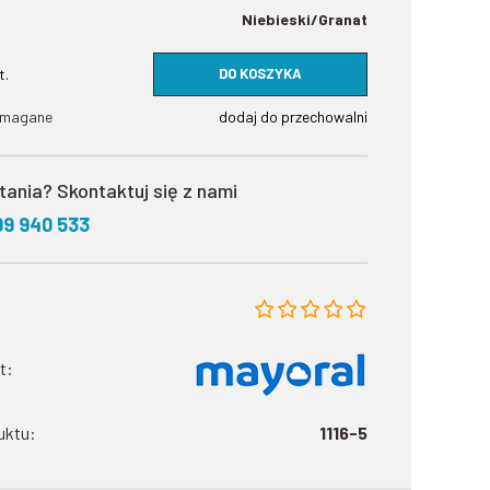
Niebieski/Granat
DO KOSZYKA
t.
ymagane
dodaj do przechowalni
tania? Skontaktuj się z nami
09 940 533
t:
uktu:
1116-5