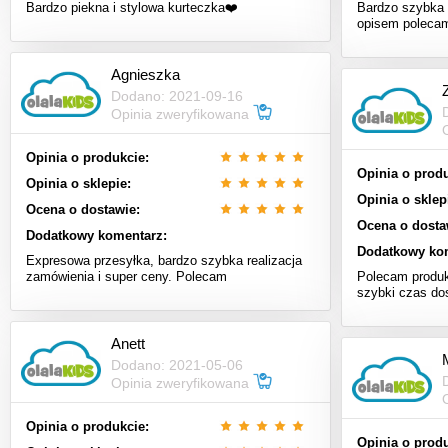
Bardzo piekna i stylowa kurteczka❤️
Bardzo szybka 
opisem poleca
Agnieszka
Dodano: 2021-09-16
Opinia zweryfikowana
Opinia o produkcie:
Opinia o produ
Opinia o sklepie:
Opinia o sklep
Ocena o dostawie:
Ocena o dosta
Dodatkowy komentarz:
Dodatkowy ko
Expresowa przesyłka, bardzo szybka realizacja
zamówienia i super ceny. Polecam
Polecam produk
szybki czas do
Anett
Dodano: 2021-05-06
Opinia zweryfikowana
Opinia o produkcie:
Opinia o produ