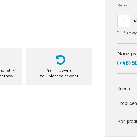
Kolor:
sz
*
- Pole w
Masz py
(+48) 5
d 150 zł
14 dni na zwrot
dostawy
zakupionego towaru
Ocena:
Producen
Kod prod