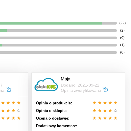
(22)
(2)
(0)
(1)
(0)
Maja
17
Dodano: 2021-09-22
ana
Opinia zweryfikowana
Opinia o produkcie:
Opinia o sklepie:
Ocena o dostawie:
Dodatkowy komentarz: