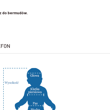
az do bermudów.
EFON