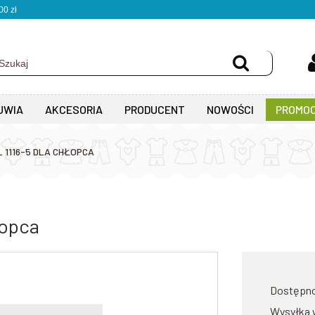
0 zł
UWIA
AKCESORIA
PRODUCENT
NOWOŚCI
PROMOC
 1116-5 DLA CHŁOPCA
łopca
Dostępn
Wysyłka 