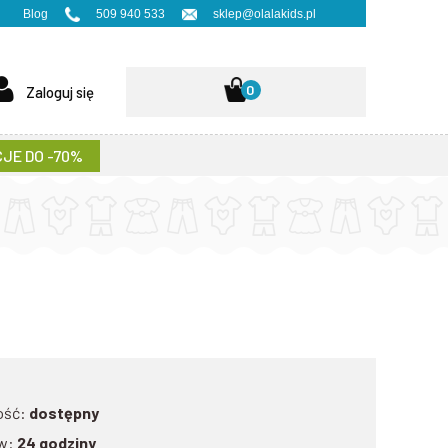
Blog
509 940 533
sklep@olalakids.pl
0
Zaloguj się
JE DO -70%
ość:
dostępny
w:
24 godziny