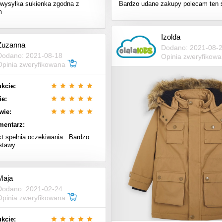
wysyłka sukienka zgodna z
Bardzo udane zakupy polecam ten 
m
Izolda
Zuzanna
Dodano: 2021-08-
Dodano: 2021-08-18
Opinia zweryfikow
Opinia zweryfikowana
kcie:
ie:
wie:
mentarz:
t spełnia oczekiwania . Bardzo
stawy
Maja
Dodano: 2021-02-24
Opinia zweryfikowana
kcie: