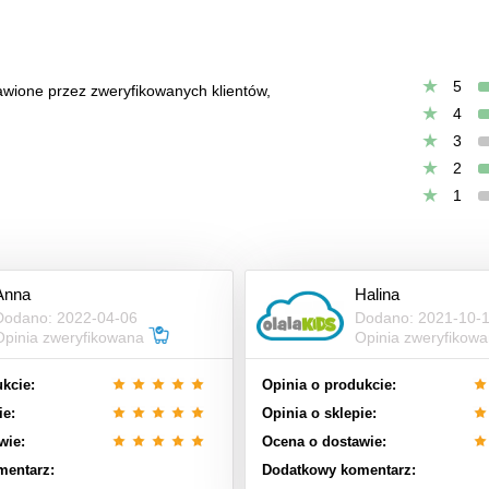
5
tawione przez zweryfikowanych klientów,
4
3
2
1
Anna
Halina
Dodano: 2022-04-06
Dodano: 2021-10-
Opinia zweryfikowana
Opinia zweryfikow
kcie:
Opinia o produkcie:
ie:
Opinia o sklepie:
wie:
Ocena o dostawie:
mentarz:
Dodatkowy komentarz: