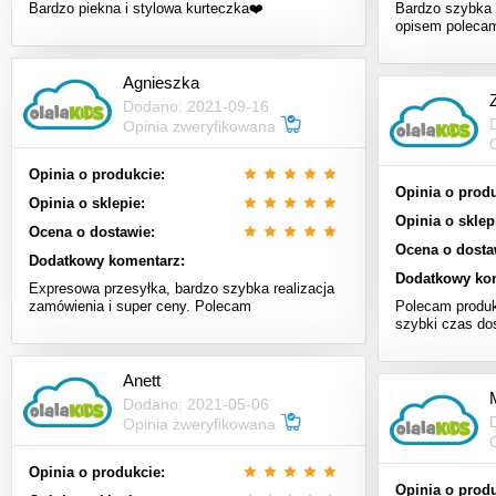
Bardzo piekna i stylowa kurteczka❤️
Bardzo szybka 
opisem poleca
Agnieszka
Dodano: 2021-09-16
Opinia zweryfikowana
Opinia o produkcie:
Opinia o produ
Opinia o sklepie:
Opinia o sklep
Ocena o dostawie:
Ocena o dosta
Dodatkowy komentarz:
Dodatkowy ko
Expresowa przesyłka, bardzo szybka realizacja
zamówienia i super ceny. Polecam
Polecam produk
szybki czas do
Anett
Dodano: 2021-05-06
Opinia zweryfikowana
Opinia o produkcie:
Opinia o produ