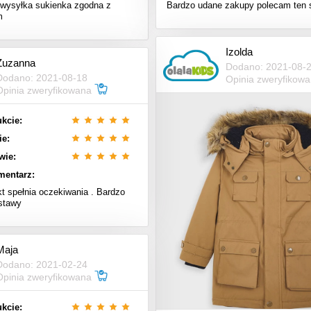
wysyłka sukienka zgodna z
Bardzo udane zakupy polecam ten 
m
Izolda
Zuzanna
Dodano: 2021-08-
Dodano: 2021-08-18
Opinia zweryfikow
Opinia zweryfikowana
kcie:
ie:
wie:
mentarz:
t spełnia oczekiwania . Bardzo
stawy
Maja
Dodano: 2021-02-24
Opinia zweryfikowana
kcie: