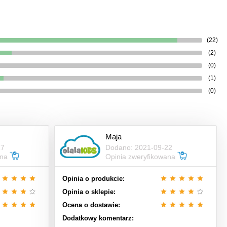
(22)
(2)
(0)
(1)
(0)
Maja
17
Dodano: 2021-09-22
ana
Opinia zweryfikowana
Opinia o produkcie:
Opinia o sklepie:
Ocena o dostawie:
Dodatkowy komentarz: