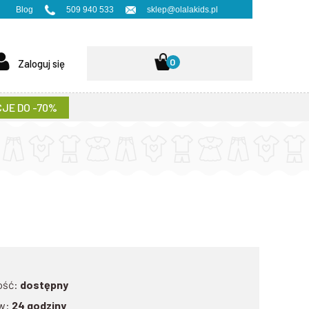
Blog
509 940 533
sklep@olalakids.pl
0
Zaloguj się
JE DO -70%
ość:
dostępny
w:
24 godziny