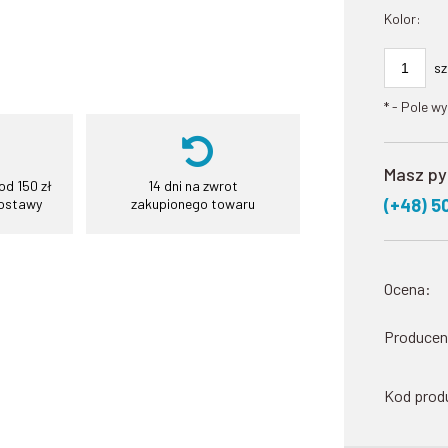
Kolor:
sz
*
- Pole w
Masz py
d 150 zł
14 dni na zwrot
(+48) 5
dostawy
zakupionego towaru
Ocena:
Producen
Kod prod