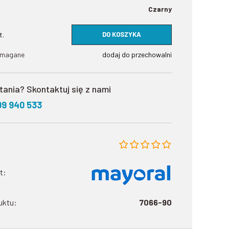
Czarny
DO KOSZYKA
t.
ymagane
dodaj do przechowalni
tania? Skontaktuj się z nami
09 940 533
t:
uktu:
7066-90