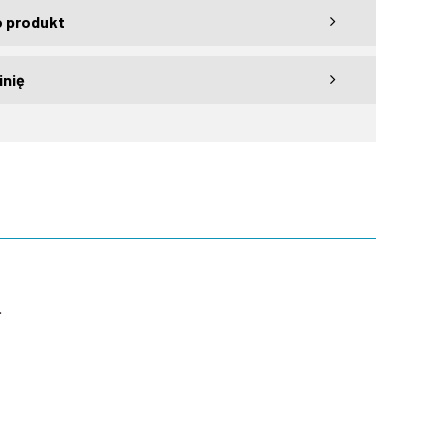
o produkt
inię
.