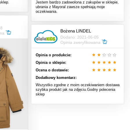
sklep.
Jestem bardzo zadowolona z zakupów w sklepie,
ubrania z Mayoral zawsze spełniają moje
oczekiwania.
28
Bożena LINDEL
ana
Dodano: 2021-06-05
Opinia zweryfikowana
Opinia o produkcie:
Opinia o sklepie:
Ocena o dostawie:
Dodatkowy komentarz:
Wszystko zgodne z moim oczekiwaniem dostawa
szybka produkt jak na zdjęciu.Godny polecenia
sklep