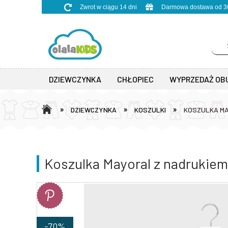
Zwrot w ciągu 14 dni
Darmowa dostawa od 30
DZIEWCZYNKA
CHŁOPIEC
WYPRZEDAŻ OB
»
»
»
DZIEWCZYNKA
KOSZULKI
KOSZULKA MA
Koszulka Mayoral z nadrukiem
-70%