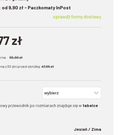
:
od 9,90 zł
- Paczkomaty InPost
sprawdź formy dostawy
77 zł
arna:
95,90 zł
na z 30 dni przed obniżką:
47,95 zł
owy przewodnik po rozmiarach znajduje się w
tabelce
Jesień / Zima