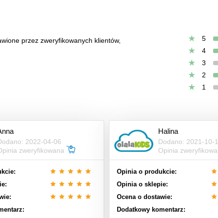
5
tawione przez zweryfikowanych klientów,
4
3
2
1
Anna
Halina
Dodano: 2022-04-06
Dodano: 2021-10-
Opinia zweryfikowana
Opinia zweryfikow
kcie:
Opinia o produkcie:
ie:
Opinia o sklepie:
wie:
Ocena o dostawie:
mentarz:
Dodatkowy komentarz: