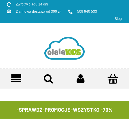
Zwrot w ciągu 14 dni
Darmowa dostawa od 300 zł
509 940 533
Blog
-SPRAWDŹ-
PROMOCJE-WSZYSTKO -70%