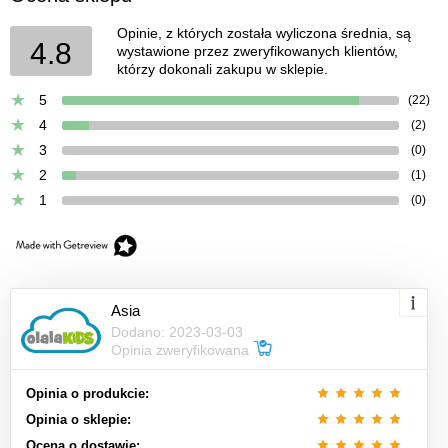
Opinie, z których została wyliczona średnia, są
4.8
wystawione przez zweryfikowanych klientów,
którzy dokonali zakupu w sklepie.
5
(22)
4
(2)
3
(0)
2
(1)
1
(0)
Asia
Dodano: 2023-03-03
Opinia zweryfikowana
Opinia o produkcie:
Opinia o sklepie:
Ocena o dostawie: