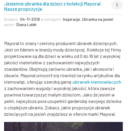
Jesienne ubranka dla dzieci z kolekcji Mayoral.
1
Nasze propozycje
Dodano:
04-11-2019
w kategorii:
Inspiracje
,
Ubranka na jesień
autor:
Diana Lelek
Mayoral to znany i ceniony producent ubranek dziecięcych.
Jest on liderem w branży mody dziecięcej. Kolekcje tej firmy
projektowane są dla dzieci w wieku od 0 do 16 lat z wysokiej
jakości materiałów z zachowaniem najwyższych
standardów. Obejmują zarówno ubranka, jak i akcesoria i
obuwie. Mayoral umocnił się również na rynku artykułów dla
niemowląt, oferując szeroką gamę
ubranek niemowlęcych
z zachowaniem wygody i wysokiej jakości, która zawsze
powinna towarzyszyć małym dzieciom. Jako że jesień w
pełni, najwyższa pora uzupełnić garderobę swojego dziecka
o cieplejsze ubrania. Zobacz, jakie propozycje ubranek
dziecięcych na jesień znajdziesz w ofercie marki Mayoral.