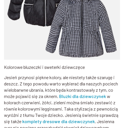
Kolorowe bluzeczki i sweterki dziewczęce
Jesień przynosi piękne kolory, ale niestety także szarugę i
deszcz. Z tego powodu warto wybierać dla naszych pociech
wielobarwne ubrania, które będa kontrastowały z tym, co
może pojawić się za oknem.
Bluzki dla dziewczynek
w
kolorach czerwieni, żółci, zieleni można śmiało zestawić z
równie kolorowymi legginsami. Taka stylizacja z pewnością
wyróżni z tłumu Twoje dziecko. Jesienią świetnie sprawdzą
się także
komplety dresowe dla dziewczynek
. Jesienna
aura nie powinna przeszkodzić również dziewczynkom,