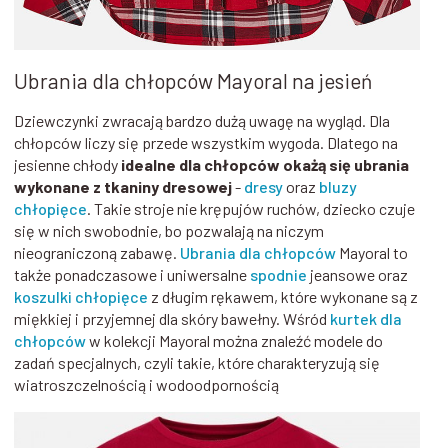
Ubrania dla chłopców Mayoral na jesień
Dziewczynki zwracają bardzo dużą uwagę na wygląd. Dla
chłopców liczy się przede wszystkim wygoda. Dlatego na
jesienne chłody
idealne dla chłopców okażą się ubrania
wykonane z tkaniny dresowej
-
dresy
oraz
bluzy
chłopięce
. Takie stroje nie krępujów ruchów, dziecko czuje
się w nich swobodnie, bo pozwalają na niczym
nieograniczoną zabawę.
Ubrania dla chłopców
Mayoral to
także ponadczasowe i uniwersalne
spodnie
jeansowe oraz
koszulki chłopięce
z długim rękawem, które wykonane są z
miękkiej i przyjemnej dla skóry bawełny. Wśród
kurtek dla
chłopców
w kolekcji Mayoral można znaleźć modele do
zadań specjalnych, czyli takie, które charakteryzują się
wiatroszczelnością i wodoodpornością