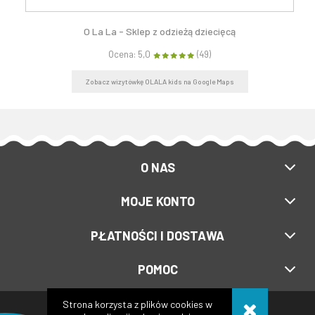
O La La - Sklep z odzieżą dziecięcą
Ocena: 5,0
(49)
Zobacz wizytówkę OLALA kids na Google Maps
O NAS
MOJE KONTO
PŁATNOŚCI I DOSTAWA
POMOC
Strona korzysta z plików cookies w
Copyright © 2017-2024
Olalakids.pl