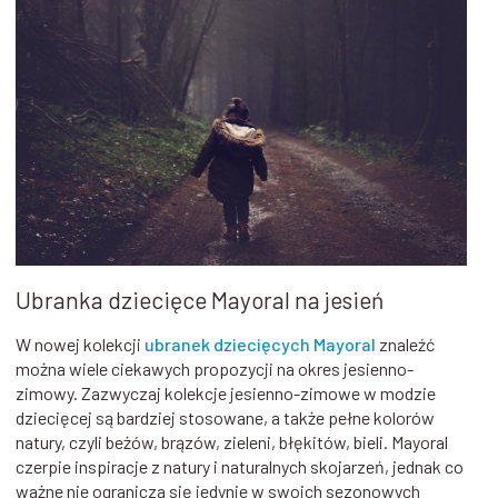
Ubranka dziecięce Mayoral na jesień
W nowej kolekcji
ubranek dziecięcych Mayoral
znaleźć
można wiele ciekawych propozycji na okres jesienno-
zimowy. Zazwyczaj kolekcje jesienno-zimowe w modzie
dziecięcej są bardziej stosowane, a także pełne kolorów
natury, czyli beżów, brązów, zieleni, błękitów, bieli. Mayoral
czerpie inspiracje z natury i naturalnych skojarzeń, jednak co
ważne nie ogranicza się jedynie w swoich sezonowych