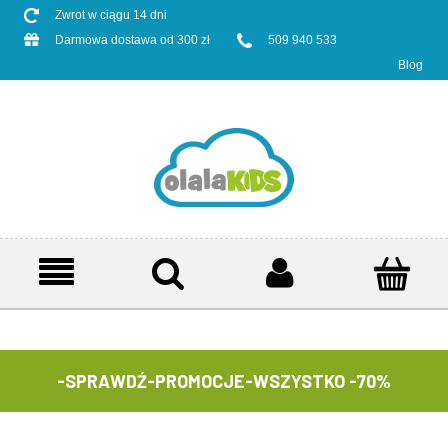
Zwrot w ciągu 14 dni
Darmowa dostawa od 300 zł
509 940 533
Blog
-SPRAWDŹ-
PROMOCJE-WSZYSTKO -70%