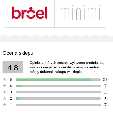
Ocena sklepu
Opinie, z których została wyliczona średnia, są
4.8
wystawione przez zweryfikowanych klientów,
którzy dokonali zakupu w sklepie.
5
(22)
4
(2)
3
(0)
2
(1)
1
(0)