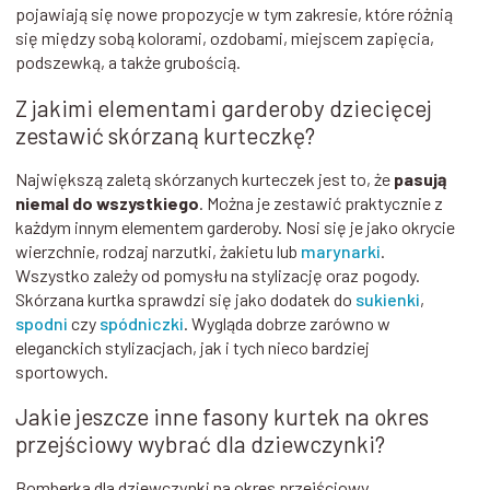
pojawiają się nowe propozycje w tym zakresie, które różnią
się między sobą kolorami, ozdobami, miejscem zapięcia,
podszewką, a także grubością.
Z jakimi elementami garderoby dziecięcej
zestawić skórzaną kurteczkę?
Największą zaletą skórzanych kurteczek jest to, że
pasują
niemal do wszystkiego
. Można je zestawić praktycznie z
każdym innym elementem garderoby. Nosi się je jako okrycie
wierzchnie, rodzaj narzutki, żakietu lub
marynarki
.
Wszystko zależy od pomysłu na stylizację oraz pogody.
Skórzana kurtka sprawdzi się jako dodatek do
sukienki
,
spodni
czy
spódniczki
. Wygląda dobrze zarówno w
eleganckich stylizacjach, jak i tych nieco bardziej
sportowych.
Jakie jeszcze inne fasony kurtek na okres
przejściowy wybrać dla dziewczynki?
Bomberka dla dziewczynki na okres przejściowy