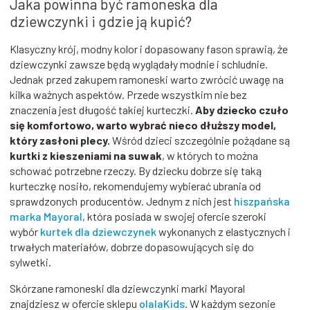
Jaka powinna być ramoneska dla
dziewczynki i gdzie ją kupić?
Klasyczny krój, modny kolor i dopasowany fason sprawią, że
dziewczynki zawsze będą wyglądały modnie i schludnie.
Jednak przed zakupem ramoneski warto zwrócić uwagę na
kilka ważnych aspektów. Przede wszystkim nie bez
znaczenia jest długość takiej kurteczki.
Aby dziecko czuło
się komfortowo, warto wybrać nieco dłuższy model,
który zasłoni plecy.
Wśród dzieci szczególnie pożądane są
kurtki z kieszeniami na suwak
, w których to można
schować potrzebne rzeczy. By dziecku dobrze się taką
kurteczkę nosiło, rekomendujemy wybierać ubrania od
sprawdzonych producentów. Jednym z nich jest
hiszpańska
marka Mayoral
, która posiada w swojej ofercie szeroki
wybór
kurtek dla dziewczynek
wykonanych z elastycznych i
trwałych materiałów, dobrze dopasowujących się do
sylwetki.
Skórzane ramoneski dla dziewczynki marki Mayoral
znajdziesz w ofercie sklepu
olalaKids
. W każdym sezonie