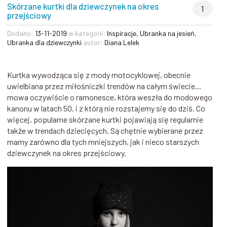
Skórzane kurtki dla dziewczynek na okres
1
przejściowy
Dodano:
13-11-2019
w kategorii:
Inspiracje
,
Ubranka na jesień
,
Ubranka dla dziewczynki
autor:
Diana Lelek
Kurtka wywodząca się z mody motocyklowej, obecnie
uwielbiana przez miłośniczki trendów na całym świecie...
mowa oczywiście o ramonesce, która weszła do modowego
kanonu w latach 50. i z którą nie rozstajemy się do dziś. Co
więcej, popularne skórzane kurtki pojawiają się regularnie
także w trendach dziecięcych. Są chętnie wybierane przez
mamy zarówno dla tych mniejszych, jak i nieco starszych
dziewczynek na okres przejściowy.