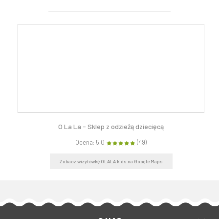
O La La - Sklep z odzieżą dziecięcą
Ocena: 5,0
(49)
Zobacz wizytówkę OLALA kids na Google Maps